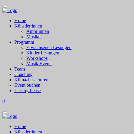
Home
Künstler:innen
Autor:innen
Musiker
Programm
Erwachsenen Lesungen
Kinder Lesungen
Workshops
Musik Events
Team
Coaching
Klima-Lesetouren
Event buchen
Lies by Lease
0
Home
Künstler:innen