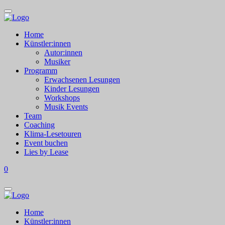
Home
Künstler:innen
Autor:innen
Musiker
Programm
Erwachsenen Lesungen
Kinder Lesungen
Workshops
Musik Events
Team
Coaching
Klima-Lesetouren
Event buchen
Lies by Lease
0
Home
Künstler:innen