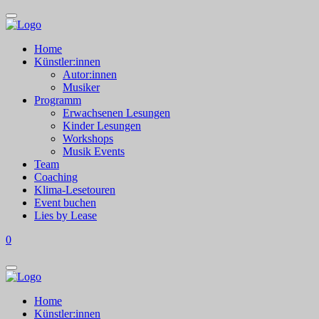
Home
Künstler:innen
Autor:innen
Musiker
Programm
Erwachsenen Lesungen
Kinder Lesungen
Workshops
Musik Events
Team
Coaching
Klima-Lesetouren
Event buchen
Lies by Lease
0
Home
Künstler:innen