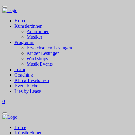
Home
Künstler:innen
Autor:innen
Musiker
Programm
Erwachsenen Lesungen
Kinder Lesungen
Workshops
Musik Events
Team
Coaching
Klima-Lesetouren
Event buchen
Lies by Lease
0
Home
Künstler:innen