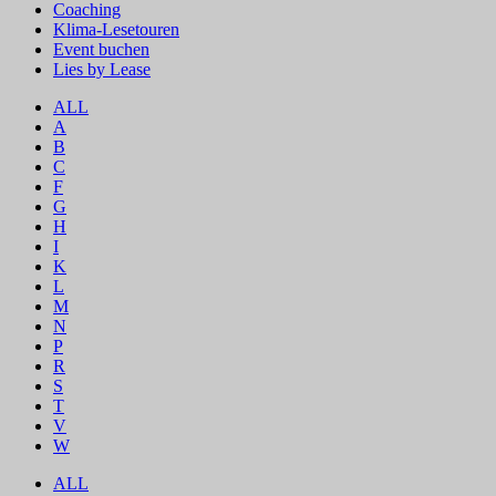
Coaching
Klima-Lesetouren
Event buchen
Lies by Lease
ALL
A
B
C
F
G
H
I
K
L
M
N
P
R
S
T
V
W
ALL