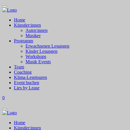
Home
Künstler:innen
Autor:innen
Musiker
Programm
Erwachsenen Lesungen
Kinder Lesungen
Workshops
Musik Events
Team
Coaching
Klima-Lesetouren
Event buchen
Lies by Lease
0
Home
Künstler:innen