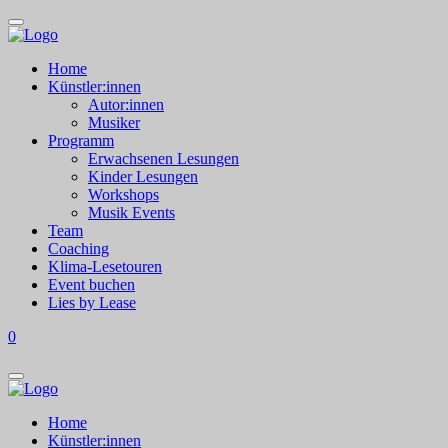
Home
Künstler:innen
Autor:innen
Musiker
Programm
Erwachsenen Lesungen
Kinder Lesungen
Workshops
Musik Events
Team
Coaching
Klima-Lesetouren
Event buchen
Lies by Lease
0
Home
Künstler:innen