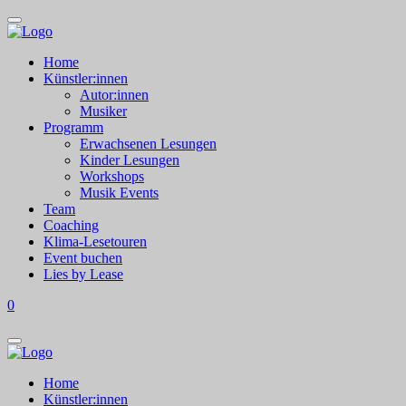
Home
Künstler:innen
Autor:innen
Musiker
Programm
Erwachsenen Lesungen
Kinder Lesungen
Workshops
Musik Events
Team
Coaching
Klima-Lesetouren
Event buchen
Lies by Lease
0
Home
Künstler:innen