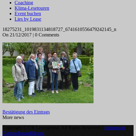
Coaching
Klima-Lesetouren
Event buchen
Lies by Lease
18275231_1019831134818727_6741610556479242145_n
On 21/12/2017 | 0 Comments
Bestätigung des Eintrags
More news
Copyright © CR Leseagentur. All Rights Reserved. |
Impressum
|
Datenschutzerklärung