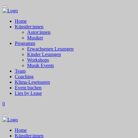
Home
Künstler:innen
Autor:innen
Musiker
Programm
Erwachsenen Lesungen
Kinder Lesungen
Workshops
Musik Events
Team
Coaching
Klima-Lesetouren
Event buchen
Lies by Lease
0
Home
Künstler:innen