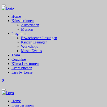
Home
Künstler:innen
Autor:innen
Musiker
Programm
Erwachsenen Lesungen
Kinder Lesungen
Workshops
Musik Events
Team
Coaching
Klima-Lesetouren
Event buchen
Lies by Lease
0
Home
Künstler:innen