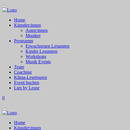
Home
Künstler:innen
Autor:innen
Musiker
Programm
Erwachsenen Lesungen
Kinder Lesungen
Workshops
Musik Events
Team
Coaching
Klima-Lesetouren
Event buchen
Lies by Lease
0
Home
Künstler:innen