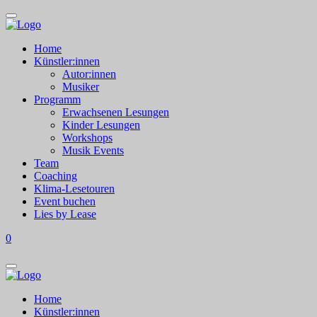
Home
Künstler:innen
Autor:innen
Musiker
Programm
Erwachsenen Lesungen
Kinder Lesungen
Workshops
Musik Events
Team
Coaching
Klima-Lesetouren
Event buchen
Lies by Lease
0
Home
Künstler:innen