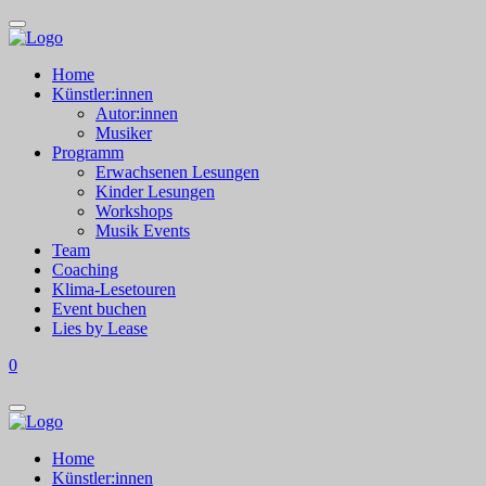
Home
Künstler:innen
Autor:innen
Musiker
Programm
Erwachsenen Lesungen
Kinder Lesungen
Workshops
Musik Events
Team
Coaching
Klima-Lesetouren
Event buchen
Lies by Lease
0
Home
Künstler:innen