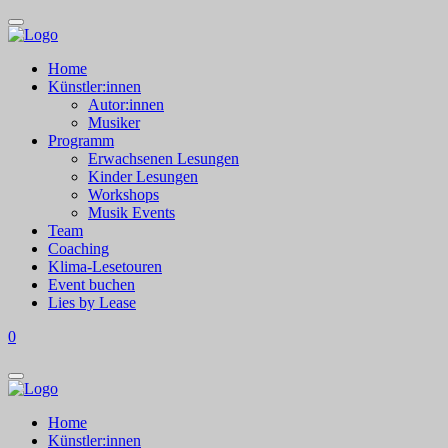
Home
Künstler:innen
Autor:innen
Musiker
Programm
Erwachsenen Lesungen
Kinder Lesungen
Workshops
Musik Events
Team
Coaching
Klima-Lesetouren
Event buchen
Lies by Lease
0
Home
Künstler:innen