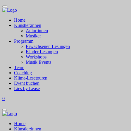
Home
Künstler:innen
Autor:innen
Musiker
Programm
Erwachsenen Lesungen
Kinder Lesungen
Workshops
Musik Events
Team
Coaching
Klima-Lesetouren
Event buchen
Lies by Lease
0
Home
Künstler:innen