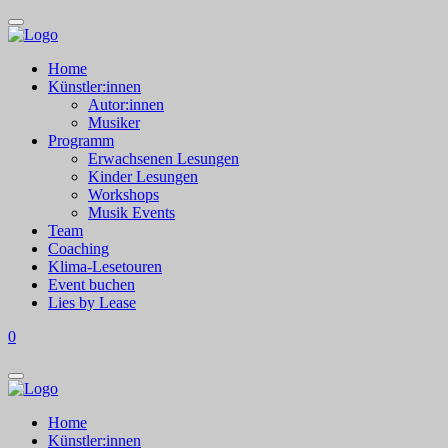
Home
Künstler:innen
Autor:innen
Musiker
Programm
Erwachsenen Lesungen
Kinder Lesungen
Workshops
Musik Events
Team
Coaching
Klima-Lesetouren
Event buchen
Lies by Lease
0
Home
Künstler:innen