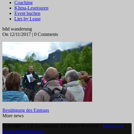
Coaching
Klima-Lesetouren
Event buchen
Lies by Lease
bild wanderung
On 12/11/2017 | 0 Comments
Bestätigung des Eintrags
More news
Copyright © CR Leseagentur. All Rights Reserved. |
Impressum
|
Datenschutzerklärung